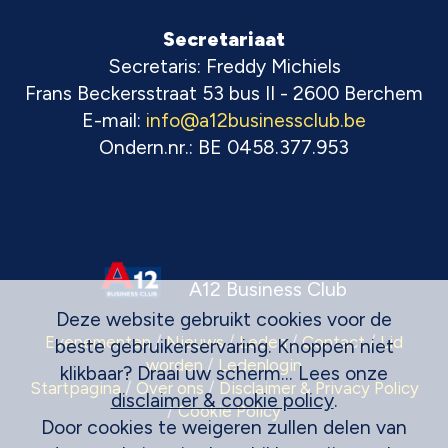
Secretariaat
Secretaris: Freddy Michiels
Frans Beckersstraat 53 bus II - 2600 Berchem
E-mail:
info@a12businessclub.be
Ondern.nr.: BE 0458.377.953
A12 Business Club
Deze website gebruikt cookies voor de
Evenementen
/
Nieuws
/
Leden
/
Contact
/
Lid
beste gebruikerservaring. Knoppen niet
worden
/
Ledenlogin
klikbaar? Draai uw scherm... Lees onze
Startpagina
/
Over ons
/
Disclaimer & Privacy Policy
disclaimer & cookie policy
.
/
Cookie Policy
Door cookies te weigeren zullen delen van