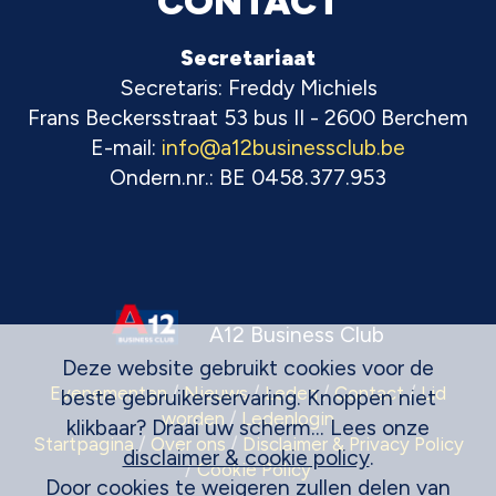
CONTACT
Secretariaat
Secretaris: Freddy Michiels
Frans Beckersstraat 53 bus II - 2600 Berchem
E-mail:
info@a12businessclub.be
Ondern.nr.: BE 0458.377.953
A12 Business Club
Deze website gebruikt cookies voor de
Evenementen
/
Nieuws
/
Leden
/
Contact
/
Lid
beste gebruikerservaring. Knoppen niet
worden
/
Ledenlogin
klikbaar? Draai uw scherm... Lees onze
Startpagina
/
Over ons
/
Disclaimer & Privacy Policy
disclaimer & cookie policy
.
/
Cookie Policy
Door cookies te weigeren zullen delen van