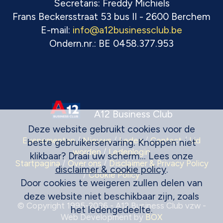
Secretaris: Freddy Michiels
Frans Beckersstraat 53 bus II - 2600 Berchem
E-mail:
info@a12businessclub.be
Ondern.nr.: BE 0458.377.953
A12 Business Club
Deze website gebruikt cookies voor de
Evenementen
/
Nieuws
/
Leden
/
Contact
/
Lid
beste gebruikerservaring. Knoppen niet
worden
/
Ledenlogin
klikbaar? Draai uw scherm... Lees onze
Startpagina
/
Over ons
/
Disclaimer & Privacy Policy
disclaimer & cookie policy
.
/
Cookie Policy
Door cookies te weigeren zullen delen van
deze website niet beschikbaar zijn, zoals
© Copyright 1995-2026 - A12 Business Club vzw -
het ledengedeelte.
Web Development by
BOX