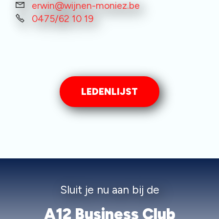
erwin@wijnen-moniez.be
0475/62 10 19
LEDENLIJST
Sluit je nu aan bij de
A12 Business Club