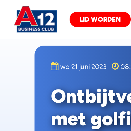
LID WORDEN
wo 21 juni 2023
08:
Ontbijtv
met golfi