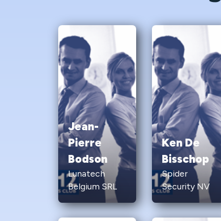
Jean-
Pierre
Ken De
Bodson
Bisschop
Lunatech
Spider
Belgium SRL
Security NV