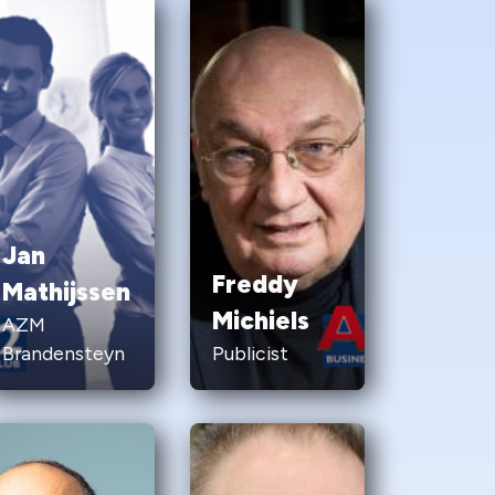
Jan
Freddy
Mathijssen
Michiels
AZM
Brandensteyn
Publicist