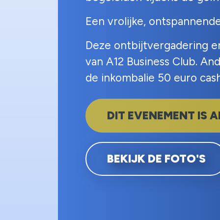
Een vrolijke, ontspannende
Deze ontbijtvergadering en 
van A12 Business Club. An
de inkombalie 50 euro cash
DIT EVENEMENT IS 
BEKIJK DE FOTO'S