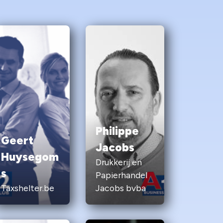
Philippe
Geert
Jacobs
Huysegom
Drukkerij en
s
Papierhandel
Taxshelter.be
Jacobs bvba