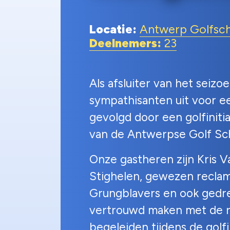
Locatie:
Antwerp Golfsc
Deelnemers:
23
Als afsluiter van het seiz
sympathisanten uit voor e
gevolgd door een golfinitia
van de Antwerpse Golf Sc
Onze gastheren zijn Kris 
Stighelen, gewezen reclam
Grungblavers en ook gedrev
vertrouwd maken met de re
begeleiden tijdens de golfi