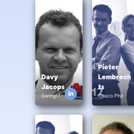
Pieter
Davy
Lembrech
Jacops
ts
SwingIT
Casco Phil