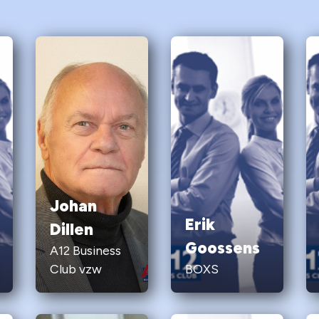
Johan
Erik
Dillen
Goossens
A12 Business
Club vzw
BOXS