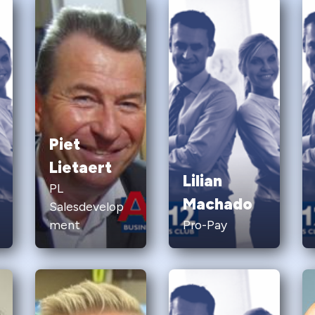
Piet
Lietaert
Lilian
PL
Machado
Salesdevelop
ment
Pro-Pay