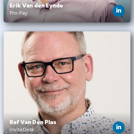
Erik Van den Eynde
Pro-Pay
Raf Van Den Plas
InviteDesk