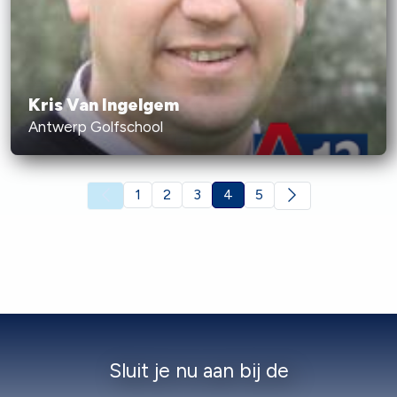
Kris Van Ingelgem
Antwerp Golfschool
(
1
2
3
4
5
h
u
i
d
i
g
e
)
Sluit je nu aan bij de