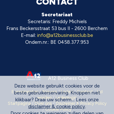
CONTACT
Secretariaat
Secretaris: Freddy Michiels
Frans Beckersstraat 53 bus II - 2600 Berchem
E-mail:
info@a12businessclub.be
Ondern.nr.: BE 0458.377.953
A12 Business Club
Deze website gebruikt cookies voor de
Evenementen
/
Nieuws
/
Leden
/
Contact
/
Lid
beste gebruikerservaring. Knoppen niet
worden
/
Ledenlogin
klikbaar? Draai uw scherm... Lees onze
Startpagina
/
Over ons
/
Disclaimer & Privacy Policy
disclaimer & cookie policy
.
/
Cookie Policy
Door cookies te weigeren zullen delen van