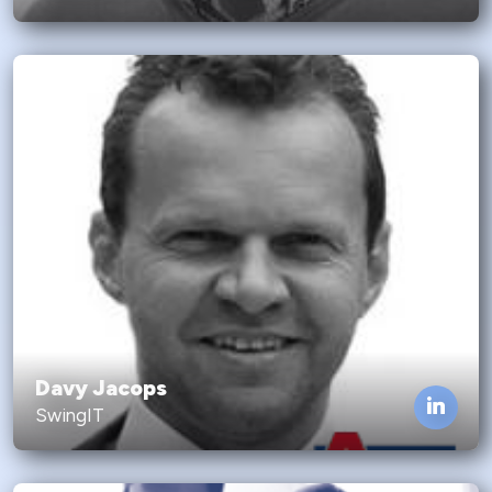
Davy Jacops
SwingIT