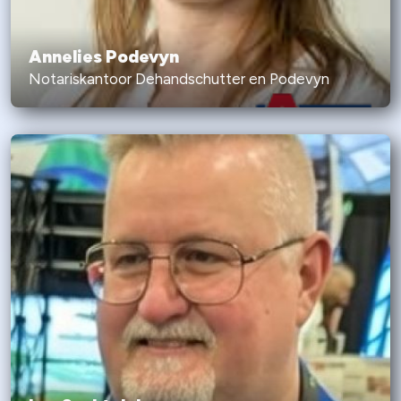
Annelies Podevyn
Notariskantoor Dehandschutter en Podevyn