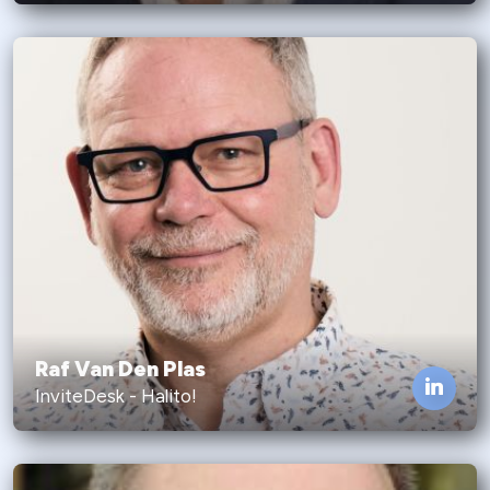
Raf Van Den Plas
InviteDesk - Halito!